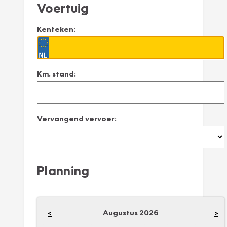
Voertuig
Kenteken:
Km. stand:
Vervangend vervoer:
Planning
Augustus
2026
<
>