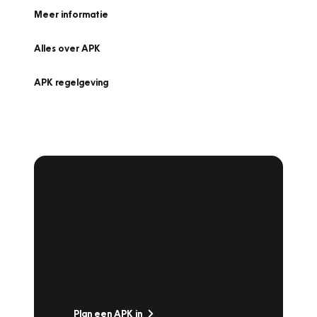
Meer informatie
Alles over APK
APK regelgeving
APK Keuring bij
Vakgarage!
Is het weer tijd voor de jaarlijkse APK? Ga
snel naar Vakgarage bij u in de buurt, en ga
zonder zorgen de weg op!
Plan een APK in