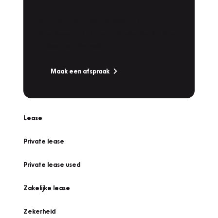
Werkplaatsafspraak
Is uw auto toe aan Onderhoud,
Bandenwissel of een Vakantiecheck? Plan
online een afspraak!
Maak een afspraak
Lease
Private lease
Private lease used
Zakelijke lease
Zekerheid