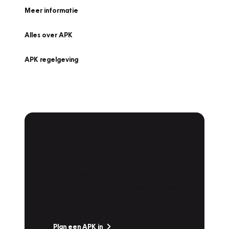
Meer informatie
Alles over APK
APK regelgeving
APK Keuring bij
Vakgarage!
Is het weer tijd voor de jaarlijkse APK? Ga
snel naar Vakgarage bij u in de buurt, en ga
zonder zorgen de weg op!
Plan een APK in