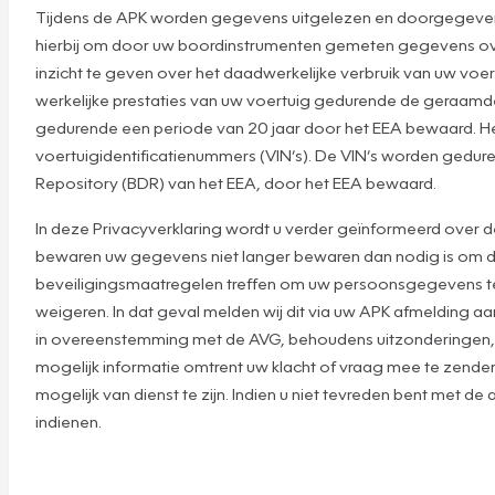
Tijdens de APK worden gegevens uitgelezen en doorgegeven a
hierbij om door uw boordinstrumenten gemeten gegevens over 
inzicht te geven over het daadwerkelijke verbruik van uw voer
werkelijke prestaties van uw voertuig gedurende de geraam
gedurende een periode van 20 jaar door het EEA bewaard. He
voertuigidentificatienummers (VIN’s). De VIN’s worden gedure
Repository (BDR) van het EEA, door het EEA bewaard.
In deze Privacyverklaring wordt u verder geïnformeerd over 
bewaren uw gegevens niet langer bewaren dan nodig is om de 
beveiligingsmaatregelen treffen om uw persoonsgegevens te b
weigeren. In dat geval melden wij dit via uw APK afmelding a
in overeenstemming met de AVG, behoudens uitzonderingen, bi
mogelijk informatie omtrent uw klacht of vraag mee te zenden.
mogelijk van dienst te zijn. Indien u niet tevreden bent met
indienen.