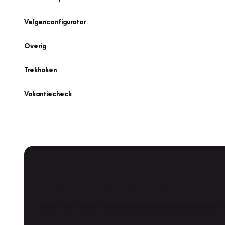
Velgenconfigurator
Overig
Trekhaken
Vakantiecheck
Plan een
Werkplaatsafspraak
Is uw auto toe aan Onderhoud, Bandenwissel of een Va