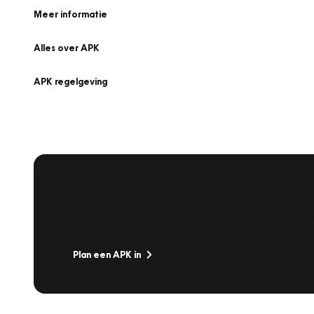
Meer informatie
Alles over APK
APK regelgeving
APK Keuring bij Vakgarage!
Is het weer tijd voor de jaarlijkse APK? Ga snel naar V
Plan een APK in