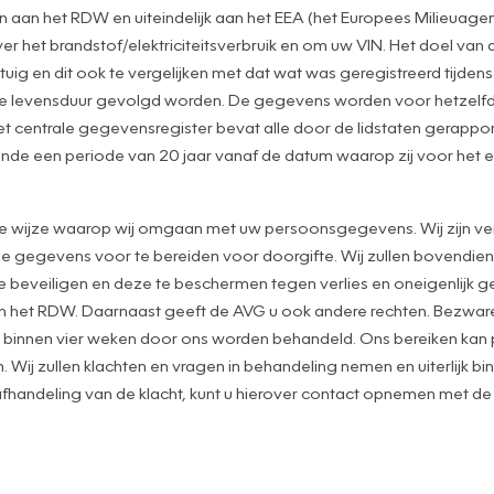
an het RDW en uiteindelijk aan het EEA (het Europees Milieuagen
het brandstof/elektriciteitsverbruik en om uw VIN. Het doel van 
tuig en dit ook te vergelijken met dat wat was geregistreerd tijde
de levensduur gevolgd worden. De gegevens worden voor hetzelfd
t centrale gegevensregister bevat alle door de lidstaten gerapp
nde een periode van 20 jaar vanaf de datum waarop zij voor het e
de wijze waarop wij omgaan met uw persoonsgegevens. Wij zijn ver
gegevens voor te bereiden voor doorgifte. Wij zullen bovendien a
eveiligen en deze te beschermen tegen verlies en oneigenlijk geb
an het RDW. Daarnaast geeft de AVG u ook andere rechten. Bezwaren
nnen vier weken door ons worden behandeld. Ons bereiken kan per
 Wij zullen klachten en vragen in behandeling nemen en uiterlijk b
 de afhandeling van de klacht, kunt u hierover contact opnemen met