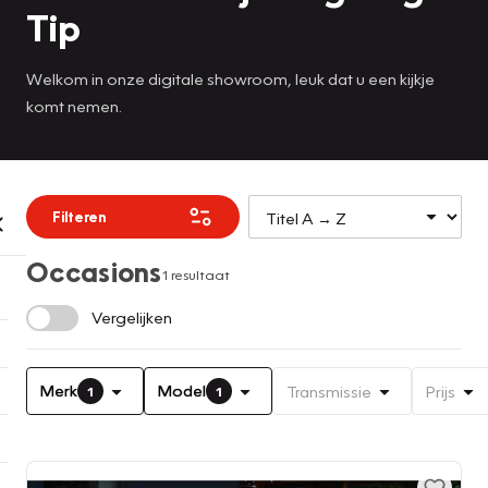
Tip
Welkom in onze digitale showroom, leuk dat u een kijkje
komt nemen.
Filteren
Occasions
1 resultaat
Vergelijken
Merk
Model
Transmissie
Prijs
1
1