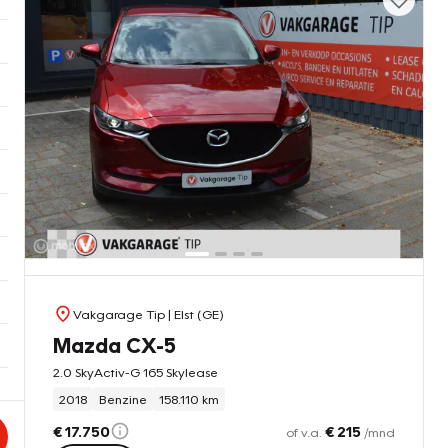
Vakgarage Tip
| Elst (GE)
Mazda CX-5
2.0 SkyActiv-G 165 Skylease
2018
Benzine
158.110 km
€ 17.750
€ 215
of v.a.
/mnd