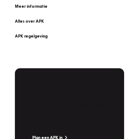
Meer informatie
Alles over APK
APK regelgeving
APK Keuring bij
Vakgarage!
Is het weer tijd voor de jaarlijkse APK? Ga
snel naar Vakgarage bij u in de buurt, en ga
zonder zorgen de weg op!
Plan een APK in