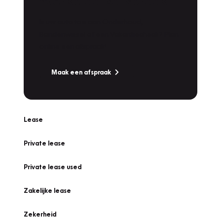
Werkplaatsafspraak
Is uw auto toe aan Onderhoud,
Bandenwissel of een Vakantiecheck? Plan
online een afspraak!
Maak een afspraak
Lease
Private lease
Private lease used
Zakelijke lease
Zekerheid