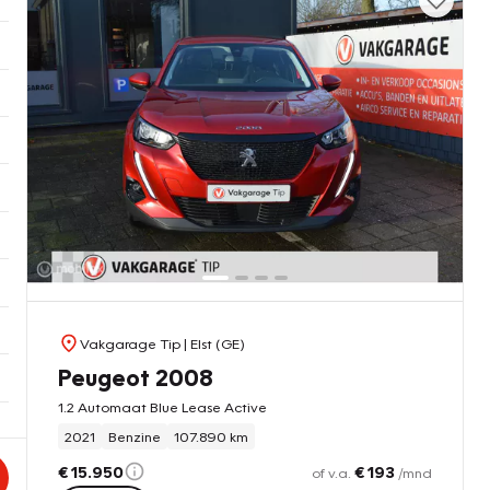
Vakgarage Tip
| Elst (GE)
Peugeot 2008
1.2 Automaat Blue Lease Active
2021
Benzine
107.890 km
€ 15.950
€ 193
of v.a.
/mnd