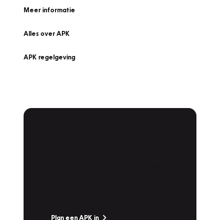
Meer informatie
Alles over APK
APK regelgeving
APK Keuring bij
Vakgarage!
Is het weer tijd voor de jaarlijkse APK? Ga
snel naar Vakgarage bij u in de buurt, en ga
zonder zorgen de weg op!
Plan een APK in