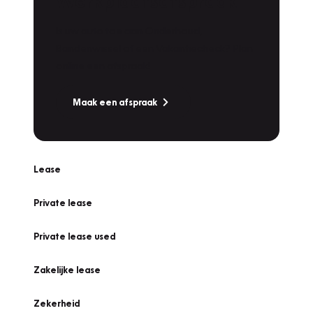
Werkplaatsafspraak
Is uw auto toe aan Onderhoud,
Bandenwissel of een Vakantiecheck? Plan
online een afspraak!
Maak een afspraak
Lease
Private lease
Private lease used
Zakelijke lease
Zekerheid