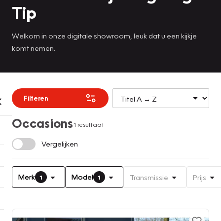
Tip
Welkom in onze digitale showroom, leuk dat u een kijkje
komt nemen.
Filteren
Occasions
1 resultaat
Vergelijken
Merk
Model
Transmissie
Prijs
1
1