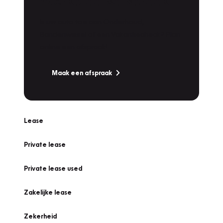
Werkplaatsafspraak
Is uw auto toe aan Onderhoud,
Bandenwissel of een Vakantiecheck? Plan
online een afspraak!
Maak een afspraak
Lease
Private lease
Private lease used
Zakelijke lease
Zekerheid