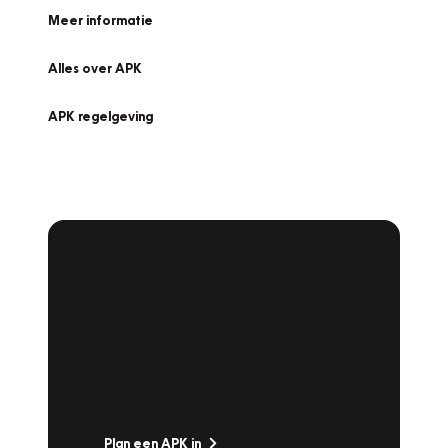
Meer informatie
Alles over APK
APK regelgeving
APK Keuring bij
Vakgarage!
Is het weer tijd voor de jaarlijkse APK? Ga
snel naar Vakgarage bij u in de buurt, en ga
zonder zorgen de weg op!
Plan een APK in